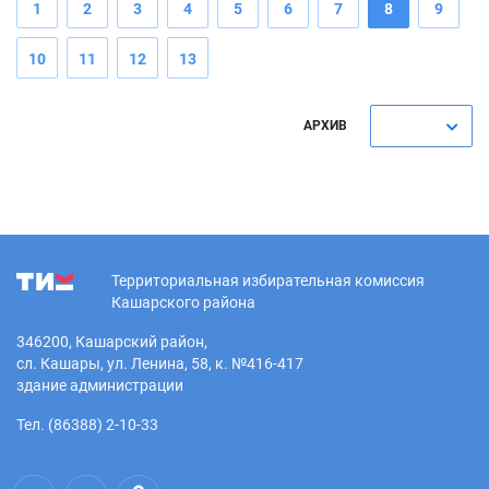
1
2
3
4
5
6
7
8
9
10
11
12
13
АРХИВ
Территориальная избирательная комиссия
Кашарского района
346200, Кашарский район,
сл. Кашары, ул. Ленина, 58, к. №416-417
здание администрации
Тел. (86388) 2-10-33