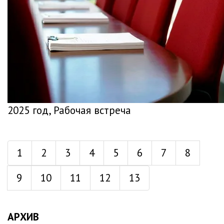
2025 год, Рабочая встреча
1
2
3
4
5
6
7
8
9
10
11
12
13
АРХИВ