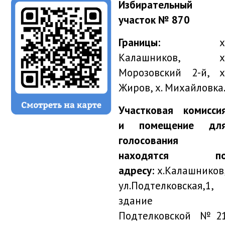
Избирательный
участок № 870
Границы:
х
Калашников, х
Морозовский 2-й, х
Жиров, х. Михайловка
Участковая комисси
и помещение дл
голосования
находятся п
адресу:
х.Калашников
ул.Подтелковская,1,
здание
Подтелковской №2