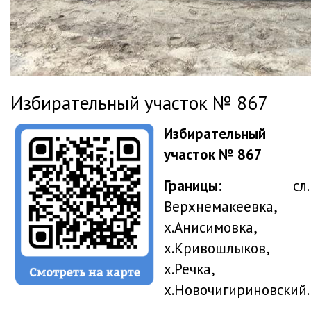
Избирательный участок № 867
Избирательный
участок № 867
Границы:
сл.
Верхнемакеевка,
х.Анисимовка,
х.Кривошлыков,
х.Речка,
х.Новочигириновский.