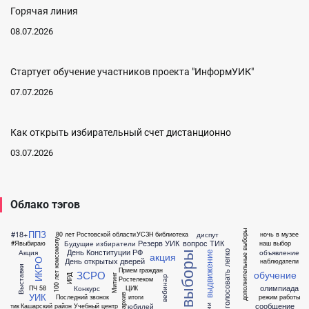
Горячая линия
08.07.2026
Стартует обучение участников проекта "ИнформУИК"
07.07.2026
Как открыть избирательный счет дистанционно
03.07.2026
Облако тэгов
ППЗ
#18+
дополнительные выборы
диспут
80 лет Ростовской области
УСЗН
библиотека
ночь в музее
100 лет комсомолу
Резерв УИК
вопрос ТИК
Будущие избиратели
#Явыбираю
наш выбор
День Конституции РФ
Акция
объявление
голосовать легко
выборы
выдвижение
акция
День открытых дверей
наблюдатели
ИКРО
Выставки
Прием граждан
ЗСРО
обучение
ИРД
Митинг
вебинар
Ростелеком
олимпиада
Конкурс
ПЧ 58
ЦИК
УИК
архив
Последний звонок
итоги
режим работы
сообщение
юбилей
тик
Кашарский район
Учебный центр