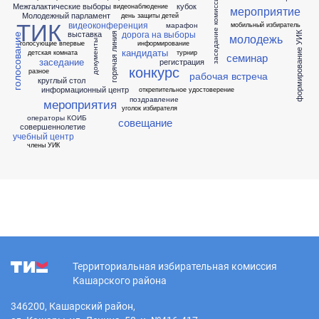
заседание комиссии
Межгалактические выборы
кубок
видеонаблюдение
мероприятие
Молодежный парламент
день защиты детей
ТИК
видеоконференция
марафон
мобильный избиратель
дорога на выборы
выставка
формирование УИК
горячая линия
молодежь
голосование
документы
голосующие впервые
информирование
кандидаты
детская комната
турнир
семинар
заседание
регистрация
конкурс
разное
рабочая встреча
круглый стол
информационный центр
открепительное удостоверение
поздравление
мероприятия
уголок избирателя
операторы КОИБ
совещание
совершеннолетие
учебный центр
члены УИК
Территориальная избирательная комиссия
Кашарского района
346200, Кашарский район,