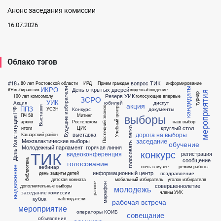
Анонс заседания комиссии
16.07.2026
Облако тэгов
#18+
вопрос ТИК
80 лет Ростовской области
ИРД
Прием граждан
информирование
ИКРО
День открытых дверей
кандидаты
Будущие избиратели
#Явыбираю
тик
видеонаблюдение
мероприятия
турнир
Резерв УИК
100 лет комсомолу
голосующие впервые
ЗСРО
УИК
Акция
юбилей
диспут
акция
Выставки
ППЗ
Последний звонок
Учебный центр
Конкурс
документы
УСЗН
День Конституции РФ
выборы
ПЧ 58
Митинг
архив
Ростелеком
наш выбор
круглый стол
итоги
ЦИК
голосовать легко
дорога на выборы
выставка
Кашарский район
заседание
Межгалактические выборы
обучение
Молодежный парламент
горячая линия
ТИК
конкурс
видеоконференция
регистрация
сообщение
библиотека
голосование
вебинар
ночь в музее
режим работы
выдвижение
информационный центр
поздравление
день защиты детей
детская комната
мобильный избиратель
уголок избирателя
марафон
разное
совершеннолетие
дополнительные выборы
молодежь
заседание комиссии
члены УИК
кубок
наблюдатели
рабочая встреча
мероприятие
операторы КОИБ
совещание
объявление