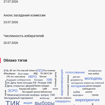
27.07.2026
Анонс заседания комиссии
23.07.2026
Численность избирателей
20.07.2026
Облако тэгов
ППЗ
#18+
объявление
80 лет Ростовской области
Ростелеком
видеоконференция
голосование
Учебный центр
Выставки
#Явыбираю
ИРД
ПЧ 58
УСЗН
наш выбор
ИКРО
голосующие впервые
диспут
100 лет комсомолу
Митинг
молодежь
УИК
Будущие избиратели
Конкурс
документы
Акция
День Конституции РФ
Резерв УИК
заседание комиссии
юбилей
тик
заседание
День открытых дверей
регистрация
Прием граждан
Кашарский район
ЦИК
итоги
наблюдатели
ЗСРО
кубок
архив
Последний звонок
библиотека
разное
Межгалактические выборы
вопрос ТИК
марафон
турнир
Молодежный парламент
вебинар
детская комната
мероприятия
ТИК
кандидаты
выборы
акция