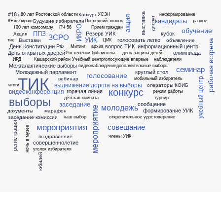
#18+
Конкурс
80 лет Ростовской области
УСЗН
информирование
выставка
акция
диспут
кандидаты
Будущие избиратели
#Явыбираю
Последний звонок
разное
100 лет комсомолу
ПЧ 58
Прием граждан
ИКРО
обучение
ППЗ
Резерв УИК
кубок
Акция
ЗСРО
УИК
голосовать легко
Выставки
объявление
тик
ЦИК
рабочая встреча
День Конституции РФ
вопрос ТИК
информационный центр
Митинг
архив
День открытых дверей
олимпиада
Ростелеком
библиотека
день защиты детей
ИРД
Кашарский район
Учебный центр
голосующие впервые
наблюдатели
Межгалактические выборы
видеонаблюдение
дополнительные выборы
семинар
Молодежный парламент
круглый стол
голосование
ТИК
вебинар
мобильный избиратель
учебный центр
выдвижение
дорога на выборы
операторы КОИБ
итоги
конкурс
видеоконференция
горячая линия
режим работы
выборы
детская комната
турнир
заседание
сообщение
молодежь
мероприятие
формирование УИК
документы
марафон
заседание комиссии
наш выбор
открепительное удостоверение
регистрация
мероприятия
совещание
ночь в музее
поздравление
члены УИК
совершеннолетие
уголок избирателя
юбилей