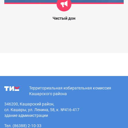
Чистый дон
Территориальная избирательная комиссия
Кашарского района
346200, Кашарский район,
сл. Кашары, ул. Ленина, 58, к. №416-417
здание администрации
Тел. (86388) 2-10-33