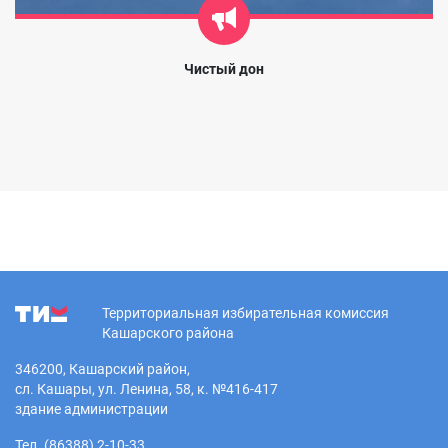
Чистый дон
Территориальная избирательная комиссия
Кашарского района
346200, Кашарский район,
сл. Кашары, ул. Ленина, 58, к. №416-417
здание администрации
Тел. (86388) 2-10-33