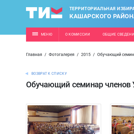
ТЕРРИТОРИАЛЬНАЯ ИЗБИР
КАШАРСКОГО РАЙОН
МЕНЮ
О КОМИССИИ
ОБЩИЕ СВЕДЕН
Главная
/
Фотогалерея
/
2015
/
Обучающий семин
ВОЗВРАТ К СПИСКУ
Обучающий семинар членов