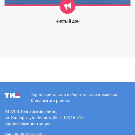
Чистый дон
Территориальная избирательная комиссия
Кашарского района
346200, Кашарский район,
сл. Кашары, ул. Ленина, 58, к. №416-417
здание администрации
Тел. (86388) 2-10-33