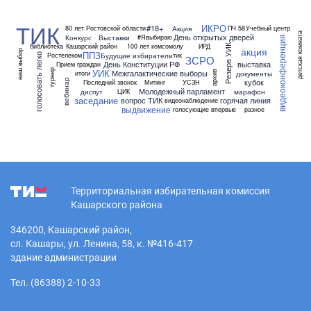
ТИК
ИКРО
#18+
Акция
80 лет Ростовской области
ПЧ 58
Учебный центр
детская комната
День открытых дверей
Конкурс
Выставки
#Явыбираю
видеоконференция
библиотека
Кашарский район
100 лет комсомолу
ИРД
Резерв УИК
акция
наш выбор
ППЗ
Будущие избиратели
Ростелеком
тик
голосовать легко
ЗСРО
День Конституции РФ
выставка
Прием граждан
УИК
турнир
Межгалактические выборы
архив
документы
итоги
вебинар
кубок
Последний звонок
Митинг
УСЗН
Молодежный парламент
диспут
марафон
ЦИК
заседание
вопрос ТИК
горячая линия
видеонаблюдение
выдвижение
голосующие впервые
разное
Территориальная избирательная комиссия
Кашарского района
346200, Кашарский район,
сл. Кашары, ул. Ленина, 58, к. №416-417
здание администрации
Тел. (86388) 2-10-33