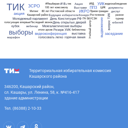
ТИК
УИК
#18+
Акция
#Явыбираю
тик
ИРД
видеонаблюдение
ЗСРО
ППЗ
Выставки
документы
100 лет комсомолу
ЦИК
ИКРО
диспут
Митинг
80 лет Ростовской области
Прием граждан
акция
Будущие избиратели
Конкурс
Кашарский район
Ростелеком
разное
вопрос ТИК
Молодежный парламент
День Конституции РФ
ПЧ 58
УСЗН
турнир
выдвижение
День открытых дверей
Учебный центр
юбилей
голосующие впервые
Последний звонок
кубок
Межгалактические выборы
вебинар
выборы
Резерв УИК
итоги
архив
библиотека
заседание
видеоконференция
выставка
голосовать легко
горячая линия
марафон
Территориальная избирательная комиссия
Кашарского района
346200, Кашарский район,
сл. Кашары, ул. Ленина, 58, к. №416-417
здание администрации
Тел. (86388) 2-10-33